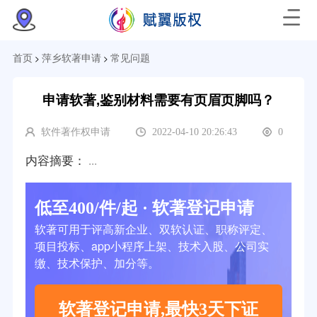
>
>
首页
萍乡软著申请
常见问题
申请软著,鉴别材料需要有页眉页脚吗？
软件著作权申请
2022-04-10 20:26:43
0
内容摘要：
...
低至400/件/起 · 软著登记申请
软著可用于评高新企业、双软认证、职称评定、
项目投标、app小程序上架、技术入股、公司实
缴、技术保护、加分等。
软著登记申请,最快3天下证