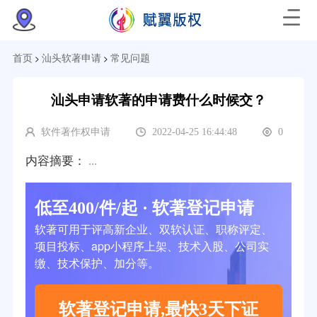
>
>
首页
汕头软著申请
常见问题
汕头申请软著的申请费什么时候交？
软件著作权申请
2022-04-25 16:44:48
0
内容摘要：
...
低至400/件/起 · 软著登记申请
软著可用于评高新企业、双软认证、职称评定、
项目投标、app小程序上架、技术入股、公司实
缴、技术保护、加分等。
软著登记申请,最快3天下证