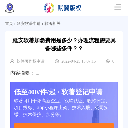
>
>
首页
延安软著申请
软著相关
延安软著加急费用是多少？办理流程需要具
备哪些条件？？
软件著作权申请
2022-04-25 15:07:16
0
内容摘要：
...
低至400/件/起 · 软著登记申请
软著可用于评高新企业、双软认证、职称评定、
项目投标、app小程序上架、技术入股、公司实
缴、技术保护、加分等。