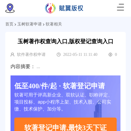
>
>
首页
玉树软著申请
软著相关
玉树著作权查询入口,版权登记查询入口
软件著作权申请
2022-05-11 11:11:40
0
内容摘要：
...
低至400/件/起 · 软著登记申请
软著可用于评高新企业、双软认证、职称评定、
项目投标、app小程序上架、技术入股、公司实
缴、技术保护、加分等。
软著登记申请,最快3天下证