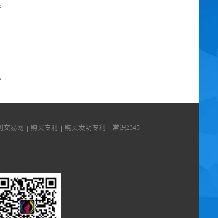
产
作
么
利交易网
购买专利
购买发明专利
常识2345