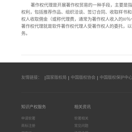
著作权代理是开展著作权贸易的一种手段，主要是
权利，包括推荐作品、组织洽谈、签订合同、收取样书和
权人收取佣金（或称代理费，通常为著作权人收入的l0％
著作权代理就是软件著作权代理人受著作权人的委托，以
务。
友情链接：
国家版权局
中国版权协会
中国版权保护中
知识产权服务
相关资讯
申请软著
软著相关
商标注册
常见问题