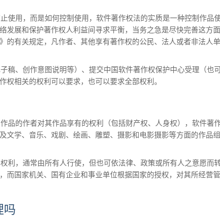
防止使用，而是如何控制使用，软件著作权法的实质是一种控制作品
络发展和保护著作权人利益间寻求平衡，当务之急是尽快完善这方
》的有关规定，凡作者、其他享有著作权的公民、法人或者非法人
电子稿、创作意图说明等）、提交中国软件著作权保护中心受理（也
作权相关的权利可以要求，也可以要求全部权利。
学作品的作者对其作品享有的权利（包括财产权、人身权），软件著
及文学、音乐、戏剧、绘画、雕塑、摄影和电影摄影等方面的作品
的权利，通常由所有人行使，但也可依法律、政策或所有人之意愿而
，而国家机关、国有企业和事业单位根据国家的授权，对其所经营
理吗