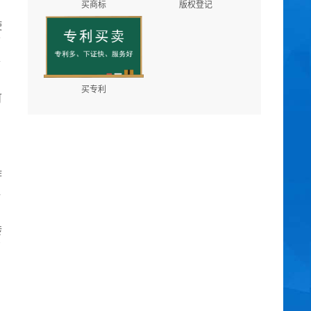
买商标
版权登记
使
面
单
买专利
可
作
组
转
管