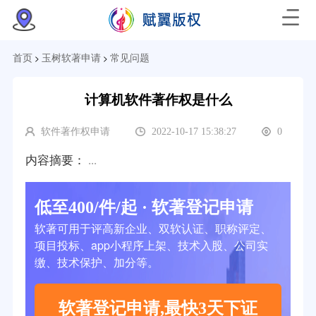
>
>
首页
玉树软著申请
常见问题
计算机软件著作权是什么
软件著作权申请
2022-10-17 15:38:27
0
内容摘要：
...
低至400/件/起 · 软著登记申请
软著可用于评高新企业、双软认证、职称评定、
项目投标、app小程序上架、技术入股、公司实
缴、技术保护、加分等。
软著登记申请,最快3天下证