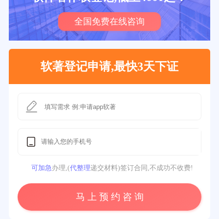
全国免费在线咨询
软著登记申请,最快3天下证
可加急
办理,(
代整理
递交材料)签订合同,不成功不收费!
马 上 预 约 咨 询